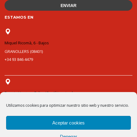
ENVIAR
ESTAMOS EN
Miquel Ricomà, 6 - Bajos
GRANOLLERS (08401)
+34 93 846 4479
Pasaje Ventura Feliu, 13 – 1ª Izquierda
VALENCIA (46007)
Utilizamos cookies para optimizar nuestro sitio web y nuestro servicio.
+34 96 021 60 93
Aceptar cookies
Copyright © 2012-2025 DoBIM Consultores, S.L.
Denegar