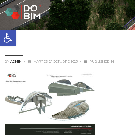
Abrir barra de herramientas
BY
ADMIN
/
MARTES, 21 OCTUBRE 2025
/
PUBLISHED IN