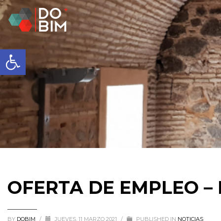
Abrir barra de herramientas
OFERTA DE EMPLEO – 
BY
DOBIM
/
JUEVES, 11 MARZO 2021
/
PUBLISHED IN
NOTICIAS