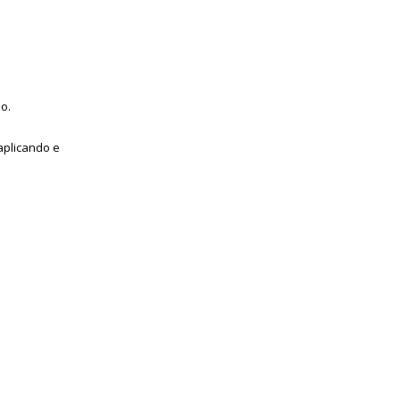
jo.
aplicando e