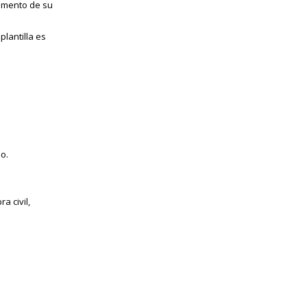
omento de su
lantilla es
jo.
a civil,