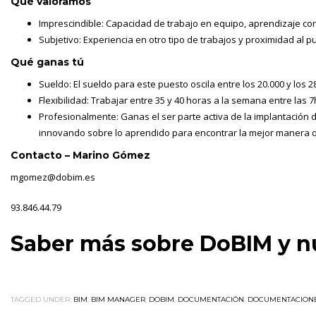
Qué valoramos
Imprescindible: Capacidad de trabajo en equipo, aprendizaje con
Subjetivo: Experiencia en otro tipo de trabajos y proximidad al p
Qué ganas tú
Sueldo: El sueldo para este puesto oscila entre los 20.000 y los 
Flexibilidad: Trabajar entre 35 y 40 horas a la semana entre las 7
Profesionalmente: Ganas el ser parte activa de la implantación 
innovando sobre lo aprendido para encontrar la mejor manera de
Contacto – Marino Gómez
mgomez@dobim.es
93.846.44.79
Saber más sobre DoBIM y nu
TAGGED UNDER:
BIM
,
BIM MANAGER
,
DOBIM
,
DOCUMENTACIÓN
,
DOCUMENTACIONES