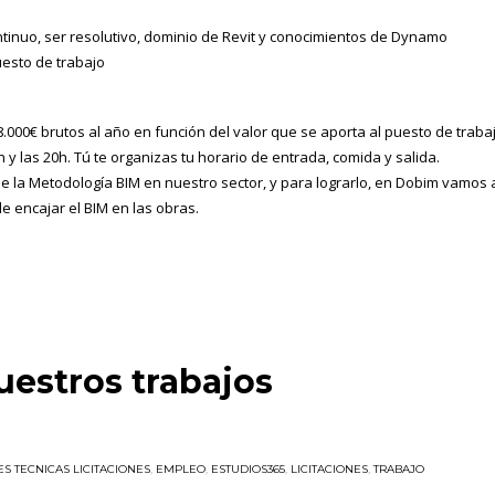
tinuo, ser resolutivo, dominio de Revit y conocimientos de Dynamo
uesto de trabajo
28.000€ brutos al año en función del valor que se aporta al puesto de traba
h y las 20h. Tú te organizas tu horario de entrada, comida y salida.
de la Metodología BIM en nuestro sector, y para lograrlo, en Dobim vamos 
 encajar el BIM en las obras.
estros trabajos
 TECNICAS LICITACIONES
,
EMPLEO
,
ESTUDIOS365
,
LICITACIONES
,
TRABAJO