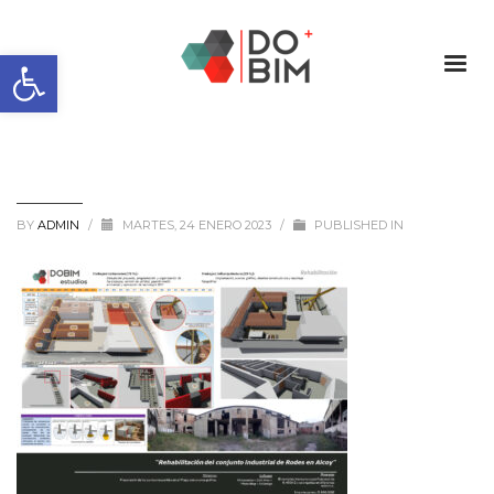
Abrir barra de herramientas
BY
ADMIN
/
MARTES, 24 ENERO 2023
/
PUBLISHED IN