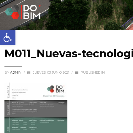
Abrir barra de herramientas
M011_Nuevas-tecnolog
BY
ADMIN
/
JUEVES, 03 JUNIO 2021
/
PUBLISHED IN