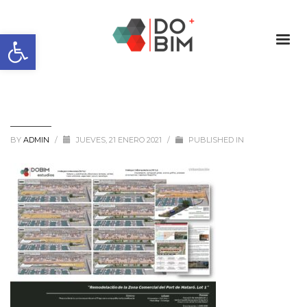
Abrir barra de herramientas
BY
ADMIN
/
JUEVES, 21 ENERO 2021
/
PUBLISHED IN