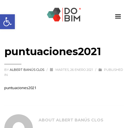
Abrir barra de herramientas
puntuaciones2021
BY
ALBERT BANÚS CLOS
/
MARTES, 26 ENERO 2021
/
PUBLISHED
IN
puntuaciones2021
ABOUT
ALBERT BANÚS CLOS