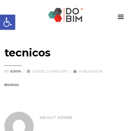
Abrir barra de herramientas
tecnicos
BY
ADMIN
/
JUEVES, 25 MAYO 2017
/
PUBLISHED IN
tecnicos
ABOUT
ADMIN