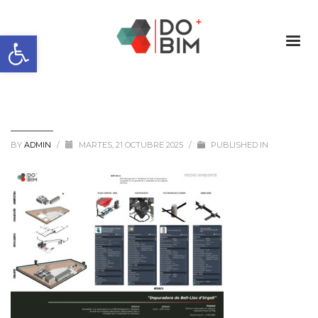
Abrir barra de herramientas
BY
ADMIN
/
MARTES, 21 OCTUBRE 2025
/
PUBLISHED IN