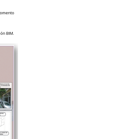
 Fomento
ión BIM.