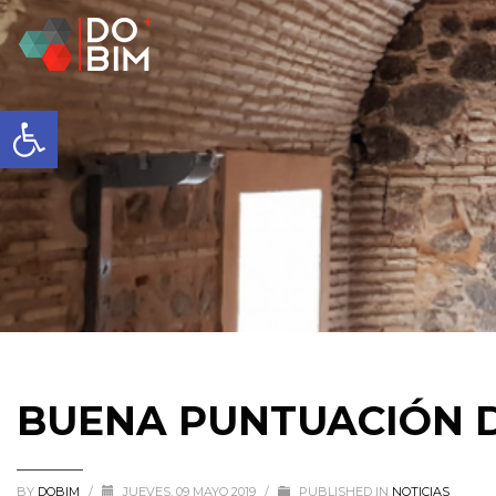
Abrir barra de herramientas
BUENA PUNTUACIÓN D
BY
DOBIM
/
JUEVES, 09 MAYO 2019
/
PUBLISHED IN
NOTICIAS