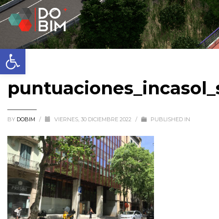
Abrir barra de herramientas
puntuaciones_incasol
BY
DOBIM
/
VIERNES, 30 DICIEMBRE 2022
/
PUBLISHED IN