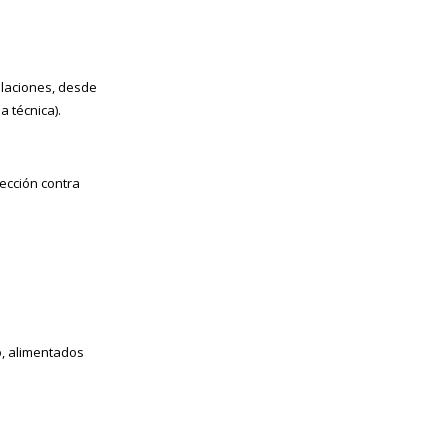
alaciones, desde
a técnica).
ección contra
o, alimentados