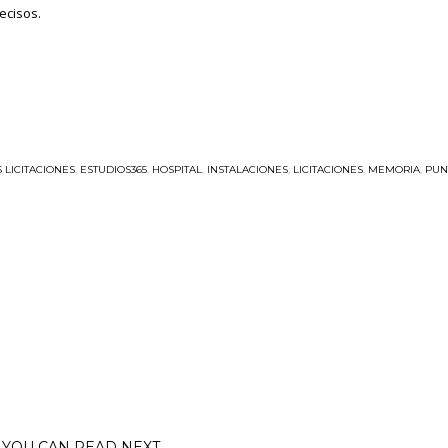
ecisos.
LICITACIONES
,
ESTUDIOS365
,
HOSPITAL
,
INSTALACIONES
,
LICITACIONES
,
MEMORIA
,
PUN
YOU CAN READ NEXT