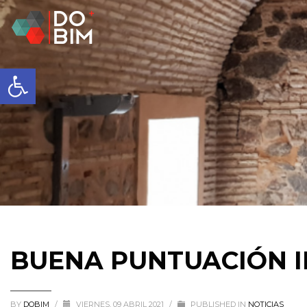
Abrir barra de herramientas
BUENA PUNTUACIÓN I
BY
DOBIM
/
VIERNES, 09 ABRIL 2021
/
PUBLISHED IN
NOTICIAS