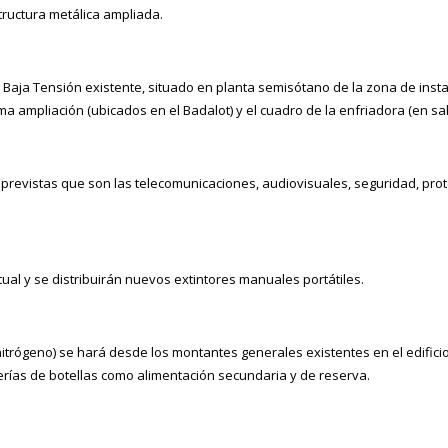
tructura metálica ampliada.
e Baja Tensión existente, situado en planta semisótano de la zona de inst
a ampliación (ubicados en el Badalot) y el cuadro de la enfriadora (en sal
 previstas que son las telecomunicaciones, audiovisuales, seguridad, prot
tual y se distribuirán nuevos extintores manuales portátiles.
nitrógeno) se hará desde los montantes generales existentes en el edifici
erías de botellas como alimentación secundaria y de reserva.