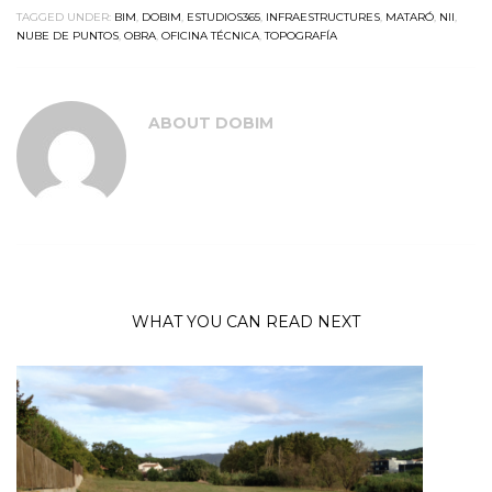
TAGGED UNDER:
BIM
,
DOBIM
,
ESTUDIOS365
,
INFRAESTRUCTURES
,
MATARÓ
,
NII
,
NUBE DE PUNTOS
,
OBRA
,
OFICINA TÉCNICA
,
TOPOGRAFÍA
ABOUT
DOBIM
WHAT YOU CAN READ NEXT