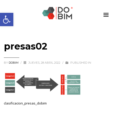
Abrir barra de herramientas
presas02
BY
DOBIM
/
JUEVES, 28 ABRIL 2022
/
PUBLISHED IN
clasificacion_presas_dobim