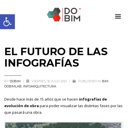
Abrir barra de herramientas
EL FUTURO DE LAS
INFOGRAFÍAS
BY
DOBIM
/
VIERNES, 16 JULIO 2021
/
PUBLISHED IN
BIM
,
DOBIMLAB
,
INFOARQUITECTURA
Desde hace más de 15 años que se hacen
infografías de
evolución de obra
para poder visualizar las distintas fases por las
que pasará una obra.