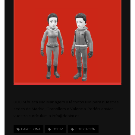
DOBIM busca BIM Managers y técnicos BIM para nuestras
sedes de Madrid, Granollers o Valencia. Podéis enviar
vuestro currículum a info@dobim.es.
BARCELONA
DOBIM
EDIFICACIÓN