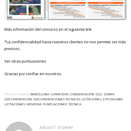
Más información del concurso en el siguiente
link
*La confidencialidad hacia nuestros clientes no nos permite ser más
precisos.
Ver otras puntuaciones
Gracias por confiar en nosotros.
TAGGED UNDER:
BARCELONA
,
CARRETERA
,
CONSERVACIÓN
,
DGC
,
DOBIM
,
DOCUMENTACIÓN
,
DOCUMENTACIONES TECNICAS LICITACIONES
,
ESTUDIOS365
,
LICITACIONES
,
MEMORIA
,
PUNTUACIONES
,
TÉCNICA
ABOUT
DOBIM