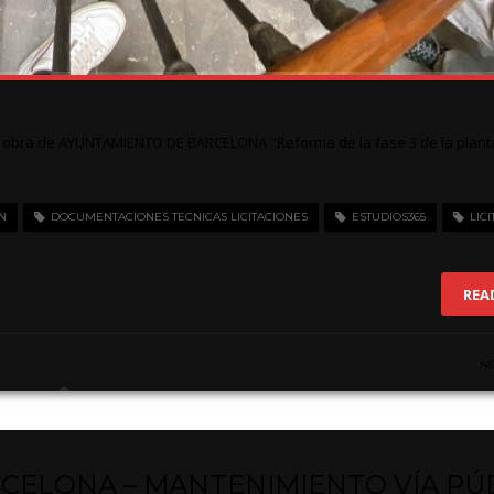
la obra de AYUNTAMIENTO DE BARCELONA "Reforma de la fase 3 de la plant
N
DOCUMENTACIONES TECNICAS LICITACIONES
ESTUDIOS365
LIC
REA
N
CELONA – MANTENIMIENTO VÍA PÚ