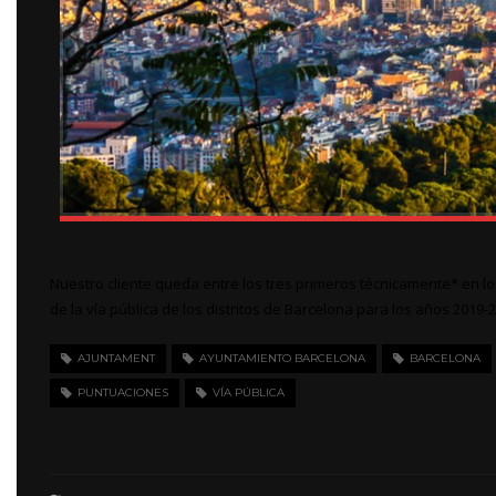
Nuestro cliente queda entre los tres primeros técnicamente* en 
de la vía pública de los distritos de Barcelona para los años 2019-
AJUNTAMENT
AYUNTAMIENTO BARCELONA
BARCELONA
PUNTUACIONES
VÍA PÚBLICA