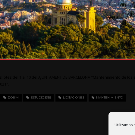
los lotes del 1 al 10 del AJUNTAMENT DE BARCELONA "Mantenimiento de los
2021".
DOBIM
ESTUDIOS365
LICITACIONES
MANTENIMIENTO
REA
Utilizamos c