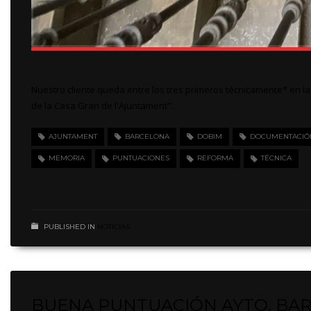
Nuestro cliente queda entre los tres primeros técnicamente* en 
de la Casa Gran de l'Ajuntament".
AJUNTAMENT
BARCELONA
DOBIM
DOCUMENTACIÓ
MEMORIA
PUNTUACIONES
REFORMA
TÉCNICA
PUBLISHED IN
NOTICIAS
BUENA PUNTUACIÓN AYTO. BAR