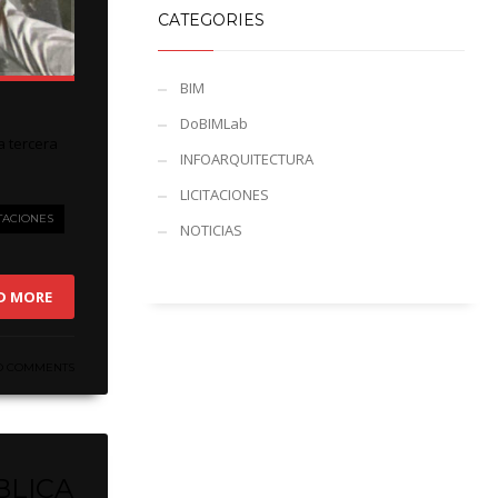
CATEGORIES
BIM
DoBIMLab
a tercera
INFOARQUITECTURA
LICITACIONES
ITACIONES
NOTICIAS
D MORE
O COMMENTS
BLICA