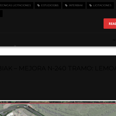
CNICAS LICITACIONES
ESTUDIOS365
INTERBIAK
LICITACIONES
REA
N
AK – MEJORA N-240 TRAMO: LEMOA