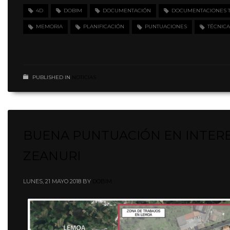
4D
DOBIM
DOCUMENTACIÓN
DOCUMENTACIONES TE
MEMORIA
PLANIFICACIÓN
PUNTUACIONES
TÉCNICA
PUBLISHED IN
NOTICIAS
BUENA PUNTUACIÓN EN INTERBI
ZEANURI
LUNES, 21 MAYO 2018
BY
DOBIM