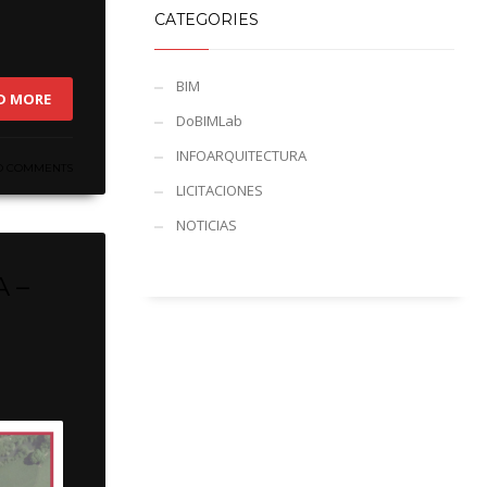
CATEGORIES
BIM
D MORE
DoBIMLab
INFOARQUITECTURA
O COMMENTS
LICITACIONES
NOTICIAS
 –