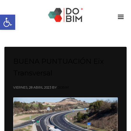
Abrir barra de herramientas
BUENA PUNTUACIÓN Eix
Transversal
VIERNES, 28 ABRIL 2023
BY
DOBIM