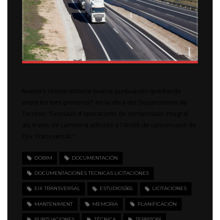
Nuestro cliente obtiene buena puntuación quedando
entre los tres primeros* en la obra del Departament de
Territori "Execució d'operacions de conservació integral
als trams de carretera adscrits a l'àmbit de conservació de
l'Eix Transversal."
DOBIM
DOCUMENTACIÓN
DOCUMENTACIONES TECNICAS LICITACIONES
EIX TRANSVERSAL
ESTUDIOS365
LICITACIONES
MANTENIMENT
MEMORIA
PLANIFICACIÓN
PUNTUACIONES
TÉCNICA
TERRITORI