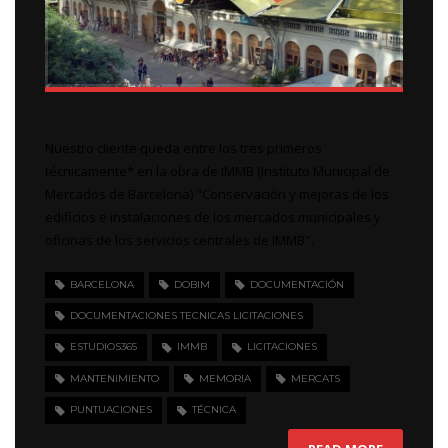
Nuestro cliente queda entre los tres primeros
técnicamente* en la obra de IMMB (Instituto Municipal de
Mercados de Barcelona) "Conservación y mejoras de los
edificios e instalaciones de los mercados municipales y
oficinas de los servicios centrales de IMMB".
BARCELONA
DOBIM
DOCUMENTACIÓN
DOCUMENTACIONES TECNICAS LICITACIONES
ESTUDIOS365
IMMB
LICITACIONES
MANTENIMIENTO
MEMORIA
MERCATS
PUNTUACIONES
TÉCNICA