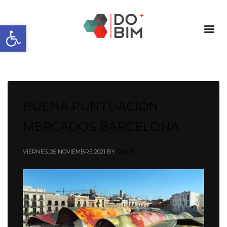
Abrir barra de herramientas
BUENA PUNTUACIÓN
MERCADOS BARCELONA
VIERNES, 26 NOVIEMBRE 2021
BY
DOBIM