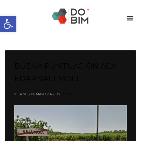
Abrir barra de herramientas
BUENA PUNTUACIÓN ACA
EDAR VALLMOLL
VIERNES, 06 MAYO 2022
BY
DOBIM