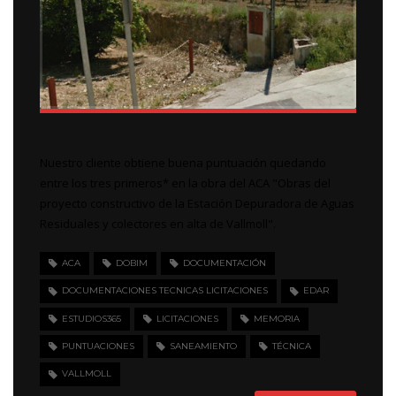
Nuestro cliente obtiene buena puntuación quedando
entre los tres primeros* en la obra del ACA "Obras del
proyecto constructivo de la Estación Depuradora de Aguas
Residuales y colectores en alta de Vallmoll".
ACA
DOBIM
DOCUMENTACIÓN
DOCUMENTACIONES TECNICAS LICITACIONES
EDAR
ESTUDIOS365
LICITACIONES
MEMORIA
PUNTUACIONES
SANEAMIENTO
TÉCNICA
VALLMOLL