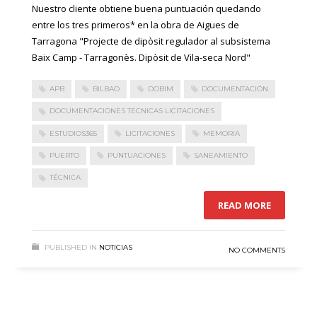
Nuestro cliente obtiene buena puntuación quedando
entre los tres primeros* en la obra de Aigues de
Tarragona "Projecte de dipòsit regulador al subsistema
Baix Camp - Tarragonès. Dipòsit de Vila-seca Nord"
APB
BILBAO
DOBIM
DOCUMENTACIÓN
DOCUMENTACIONES TECNICAS LICITACIONES
ESTUDIOS365
LICITACIONES
MEMORIA
PUERTO
PUNTUACIONES
SANEAMIENTO
TÉCNICA
READ MORE
PUBLISHED IN
NOTICIAS
NO COMMENTS