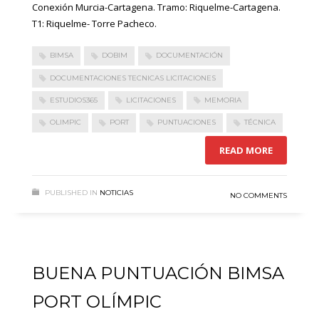
Conexión Murcia-Cartagena. Tramo: Riquelme-Cartagena.
T1: Riquelme- Torre Pacheco.
BIMSA
DOBIM
DOCUMENTACIÓN
DOCUMENTACIONES TECNICAS LICITACIONES
ESTUDIOS365
LICITACIONES
MEMORIA
OLIMPIC
PORT
PUNTUACIONES
TÉCNICA
READ MORE
PUBLISHED IN
NOTICIAS
NO COMMENTS
BUENA PUNTUACIÓN BIMSA
PORT OLÍMPIC