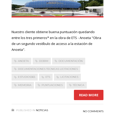
Nuestro cliente obtiene buena puntuación quedando
entre los tres primeros* en la obra de ETS - Anoeta "Obra
de un segundo vestíbulo de acceso a la estación de
Anoeta".
ANOETA
DOBIM
DOCUMENTACIÓN
DOCUMENTACIONES TECNICAS LICITACIONES
ESTUDIOS365
ETS
LICITACIONES
MEMORIA
PUNTUACIONES
TÉCNICA
READ MORE
PUBLISHED IN
NOTICIAS
NO COMMENTS