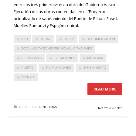
entre los tres primeros* en la obra del Gobierno Vasco -
Ejecución de las obras contenidas en el “Proyecto
actualizado de saneamiento del Puerto de Bilbao. Fase I.
Muelles Santurtzi y Espigón central.
APB
BILBAO
DOBIM
DOCUMENTACIÓN
DOCUMENTACIONES TECNICAS LICITACIONES
ESTUDIOS365
LICITACIONES
MEMORIA
PUERTO
PUNTUACIONES
SANEAMIENTO
TÉCNICA
READ MORE
PUBLISHED IN
NOTICIAS
NO COMMENTS