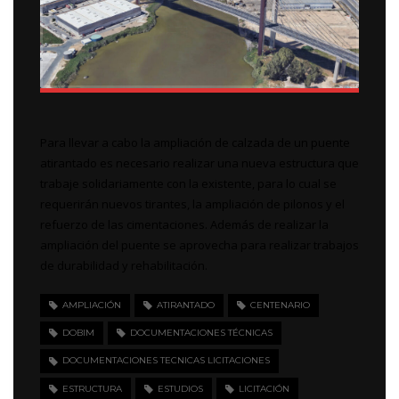
Para llevar a cabo la ampliación de calzada de un puente
atirantado es necesario realizar una nueva estructura que
trabaje solidariamente con la existente, para lo cual se
requerirán nuevos tirantes, la ampliación de pilonos y el
refuerzo de las cimentaciones. Además de realizar la
ampliación del puente se aprovecha para realizar trabajos
de durabilidad y rehabilitación.
AMPLIACIÓN
ATIRANTADO
CENTENARIO
DOBIM
DOCUMENTACIONES TÉCNICAS
DOCUMENTACIONES TECNICAS LICITACIONES
ESTRUCTURA
ESTUDIOS
LICITACIÓN