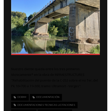
Nuestro cliente queda entre los tres primeros
técnicamente* en la obra de INFRAESTRUCTURES
"Rehabilitación del puente de la C-252 sobre el rio Ter, del
Pk 10+700 a 11+300, tramo: Ultramort - Verges".
DOBIM
DOCUMENTACIÓN
DOCUMENTACIONES TECNICAS LICITACIONES