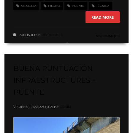
MEMORIA
PILONO
PUENTE
TÉCNICA
READ MORE
PUBLISHED IN
LICITACIONES
NO COMMENTS
BUENA PUNTUACIÓN
INFRAESTRUCTURES –
PUENTE
VIERNES, 12 MARZO 2021
BY
DOBIM