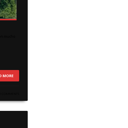
con mucho
D MORE
O COMMENTS