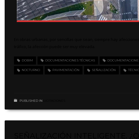
En obras urbanas, por sencillas que sean, siempre hay afecciones 
tráfico, la afección puede ser muy elevada.
DOBIM
DOCUMENTACIONES TÉCNICAS
DOCUMENTACIONES 
NOCTURNO
PAVIMENTACIÓN
SEÑALIZACIÓN
TÉCNI
PUBLISHED IN
LICITACIONES
SEÑALIZACIÓN INTELIGENTE. ¿