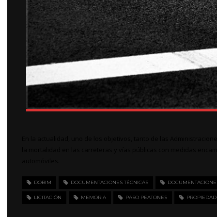
En la actualidad, uno de los objetivos, tanto de las Administracion
la mortalidad en las carreteras y vías públicas con medidas encam
automóviles.
DOBIM
DOCUMENTACIONES TÉCNICAS
DOCUMENTACIONES 
LICITACIÓN
MEMORIA
PASO PEATONES
PROPIEDAD