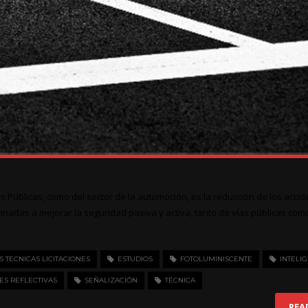
es Públicas, como del sector de la automoción, es la reducción de los acci
inadas a mejorar la seguridad pasiva y activa, tanto de vías públicas com
TECNICAS LICITACIONES
ESTUDIOS
FOTOLUMINISCENTE
INTELI
ES REFLECTIVAS
SEÑALIZACIÓN
TÉCNICA
REA