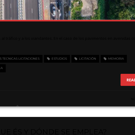
al tráfico y a los viandantes. En el caso de los pavimentos en avenidas 
TECNICAS LICITACIONES
ESTUDIOS
LICITACIÓN
MEMORIA
CA
REA
N
QUE ÉS Y DÓNDE SE EMPLEA?