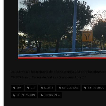
DoBIM realiza los trabajos de oficina técnica BIM para las obras d
18+700, tramo: Parets del Vallès - Granollers. Lote 2 "
BIM
C17
DOBIM
ESTUDIOS365
INFRAESTRUCT
SEÑALIZACIÓN
TOPOGRAFÍA