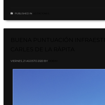
PUBLISHED IN
LICITACIONES
BUENA PUNTUACIÓN INFRAESTR
CARLES DE LA RÀPITA
VIERNES, 21 AGOSTO 2020
BY
DOBIM