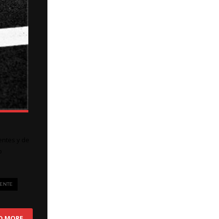
dentes y de
o
GENTE
D MORE