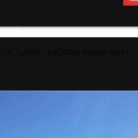
N
UCTURES – MEJORA VIARIA SANT