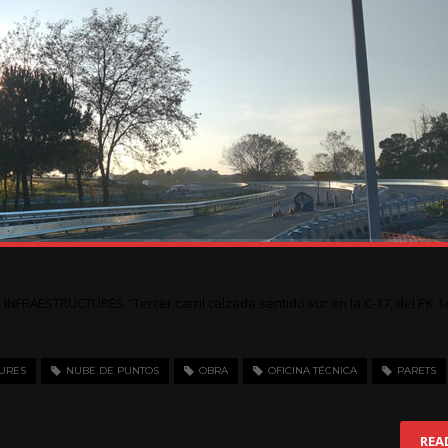
e INFRAESTRUCTURES "Tercer carril calzada sentido sur en la C-17, del PK 1
URES
NUBE DE PUNTOS
OBRA
OFICINA TÉCNICA
PARETS
REA