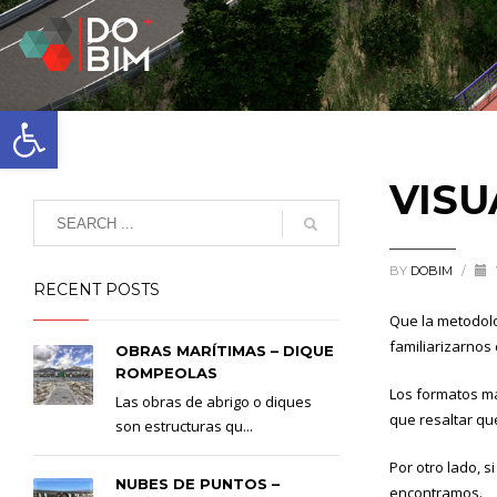
Abrir barra de herramientas
VISU
BY
DOBIM
/
RECENT POSTS
Que la metodolo
familiarizarnos
OBRAS MARÍTIMAS – DIQUE
ROMPEOLAS
Los formatos má
Las obras de abrigo o diques
que resaltar qu
son estructuras qu...
Por otro lado, 
NUBES DE PUNTOS –
encontramos.