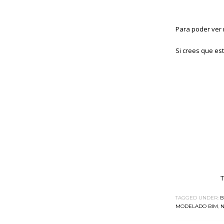
Para poder ver 
Si crees que est
TAGGED UNDER:
B
MODELADO BIM
,
N