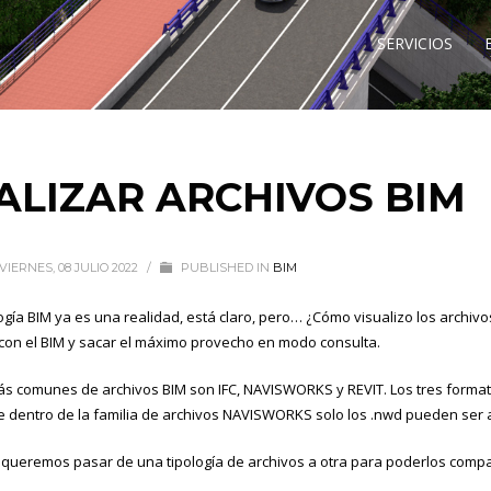
SERVICIOS
ALIZAR ARCHIVOS BIM
VIERNES, 08 JULIO 2022
/
PUBLISHED IN
BIM
gía BIM ya es una realidad, está claro, pero… ¿Cómo visualizo los archivo
 con el BIM y sacar el máximo provecho en modo consulta.
s comunes de archivos BIM son IFC, NAVISWORKS y REVIT. Los tres format
e dentro de la familia de archivos NAVISWORKS solo los .nwd pueden ser
si queremos pasar de una tipología de archivos a otra para poderlos compar